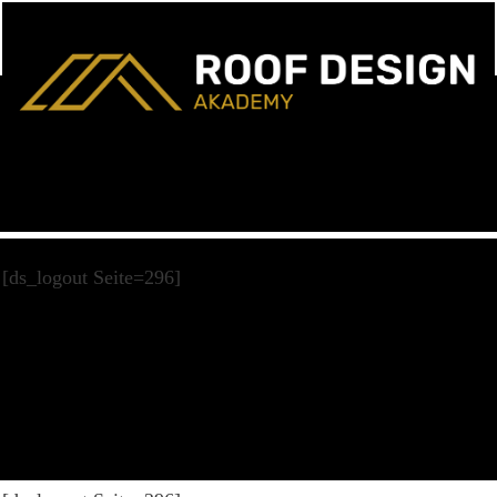
[ds_logout Seite=296]