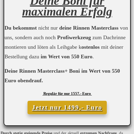
Deine Boni für
maximalen Erfolg
Du bekommst
nicht nur
deine Rinnen Masterclass
von
uns, sondern auch noch
Profiwerkzeug
zum Dachrinne
montieren und löten als Leihgabe k
ostenlos
mit deiner
Bestellung dazu
im Wert von 550 Euro
.
Deine Rinnen Masterclass+ Boni im Wert von 550
Euro obendrauf.
Regulär für nur 1557.- Euro
Jetzt nur 1499,- Euro
Durch stetig steigende Preise
und der aktuell
extremen Nachfrage
, da